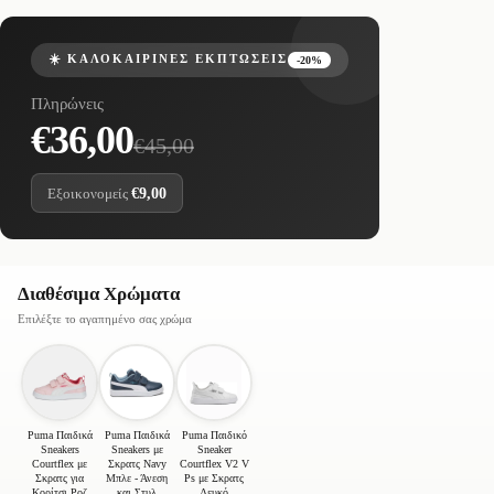
☀️ ΚΑΛΟΚΑΙΡΙΝΈΣ ΕΚΠΤΏΣΕΙΣ
-20%
Πληρώνεις
€36,00
€45,00
Εξοικονομείς
€9,00
Διαθέσιμα Χρώματα
Επιλέξτε το αγαπημένο σας χρώμα
Puma Παιδικά
Puma Παιδικά
Puma Παιδικό
Sneakers
Sneakers με
Sneaker
Courtflex με
Σκρατς Navy
Courtflex V2 V
Σκρατς για
Μπλε - Άνεση
Ps με Σκρατς
Κορίτσι Ροζ
και Στυλ
Λευκό