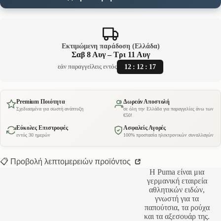
Εκτιμώμενη παράδοση (Ελλάδα)
Σαβ 8 Αυγ – Τρι 11 Αυγ
12
:
12
:
17
εάν παραγγείλεις εντός
Premium Ποιότητα
Δωρεάν Αποστολή
Σχεδιασμένα για σωστή ανάπτυξη
σε όλη την Ελλάδα για παραγγελίες άνω των
€50!
Εύκολες Επιστροφές
Ασφαλείς Αγορές
εντός 30 ημερών
100% προστασία ηλεκτρονικών συναλλαγών
📋 Προβολή λεπτομερειών προϊόντος
Η Puma είναι μια
γερμανική εταιρεία
αθλητικών ειδών,
γνωστή για τα
παπούτσια, τα ρούχα
και τα αξεσουάρ της.