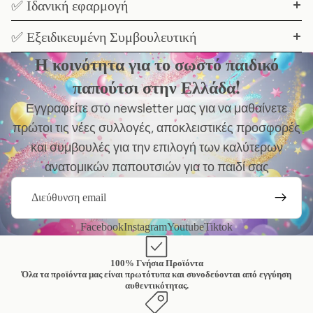
✅ Ιδανική εφαρμογή
✅ Εξειδικευμένη Συμβουλευτική
Η κοινότητα για το σωστό παιδικό
παπούτσι στην Ελλάδα!
Εγγραφείτε στο newsletter μας για να μαθαίνετε
πρώτοι τις νέες συλλογές, αποκλειστικές προσφορές
και συμβουλές για την επιλογή των καλύτερων
ανατομικών παπουτσιών για το παιδί σας
Email
Facebook
Instagram
Youtube
Tiktok
100% Γνήσια Προϊόντα
Όλα τα προϊόντα μας είναι πρωτότυπα και συνοδεύονται από εγγύηση
αυθεντικότητας.