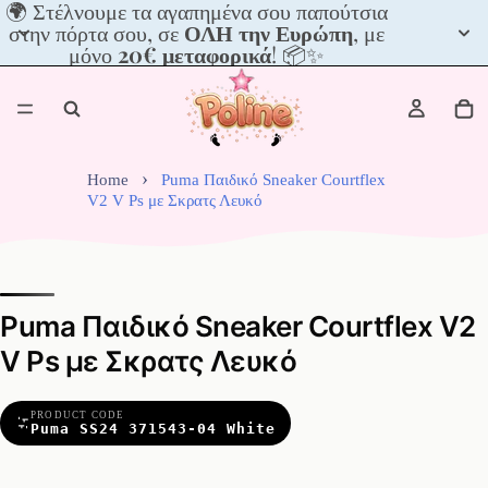
🌍
🌍 Στέλνουμε τα αγαπημένα σου παπούτσια
Στέλνουμε
στην πόρτα σου, σε
ΟΛΗ την Ευρώπη
, με
τα
μόνο
20€ μεταφορικά
! 📦✨
αγαπημένα
σου
παπούτσια
στην
πόρτα
σου,
Home
Puma Παιδικό Sneaker Courtflex
σε
V2 V Ps με Σκρατς Λευκό
ΟΛΗ
την
Ευρώπη,
με
μόνο
Puma Παιδικό Sneaker Courtflex V2
20€
μεταφορικά!
V Ps με Σκρατς Λευκό
📦
✨
PRODUCT CODE
Puma SS24 371543-04 White