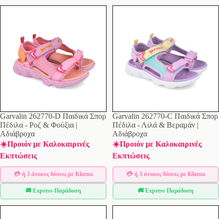
Ισπανική Κατασκευή
- Ποιότητα και τεχνογνωσία
Μοντέρνα Σχέδια
- Trendy styles για παιδιά
Ποιοτικά Υλικά
- Δέρμα και premium συνθετικά
Άνεση & Ανθεκτικότητα
- Για καθημερινή χρήση
Εξαιρετική Σχέση Ποιότητας-Τιμής
- Προσιτό στυλ
Η συλλογή μας περιλαμβάνει παπούτσια για όλες τις ηλικίες και
περιστάσεις. Επίσημος πωλητής Garvalin!
Garvalin 262770-D Παιδικά Σπορ
Garvalin 262770-C Παιδικά Σπορ
Πέδιλα - Ροζ & Φούξια |
Πέδιλα - Λιλά & Βεραμάν |
Αδιάβροχα
Αδιάβροχα
☀️Προιόν με Καλοκαιρινές
☀️Προιόν με Καλοκαιρινές
Εκπτώσεις
Εκπτώσεις
💳 ή 3 άτοκες δόσεις με Klarna
💳 ή 3 άτοκες δόσεις με Klarna
🚚 Express Παράδοση
🚚 Express Παράδοση