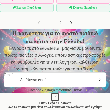
🚚 Express Παράδοση
🚚 Express Παράδοση
1
2
Η κοινότητα για το σωστό παιδικό
παπούτσι στην Ελλάδα!
Εγγραφείτε στο newsletter μας για να μαθαίνετε
πρώτοι τις νέες συλλογές, αποκλειστικές προσφορές
και συμβουλές για την επιλογή των καλύτερων
ανατομικών παπουτσιών για το παιδί σας
Email
Facebook
Instagram
Youtube
Tiktok
100% Γνήσια Προϊόντα
Όλα τα προϊόντα μας είναι πρωτότυπα και συνοδεύονται από εγγύηση