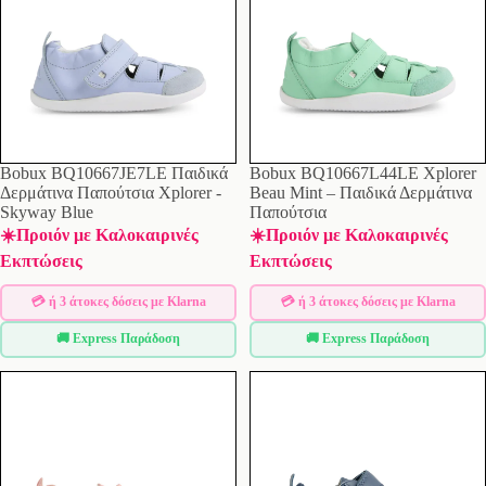
Εξαντλήθηκε
Bobux BQ10667JE7LE Παιδικά
Bobux BQ10667L44LE Xplorer
Δερμάτινα Παπούτσια Xplorer -
Beau Mint – Παιδικά Δερμάτινα
Skyway Blue
Παπούτσια
☀️Προιόν με Καλοκαιρινές
☀️Προιόν με Καλοκαιρινές
Εκπτώσεις
Εκπτώσεις
💳 ή 3 άτοκες δόσεις με Klarna
💳 ή 3 άτοκες δόσεις με Klarna
🚚 Express Παράδοση
🚚 Express Παράδοση