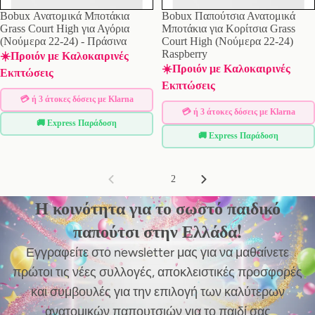
Bobux Ανατομικά Μποτάκια
Bobux Παπούτσια Ανατομικά
Grass Court High για Αγόρια
Μποτάκια για Κορίτσια Grass
(Νούμερα 22-24) - Πράσινα
Court High (Νούμερα 22-24)
Raspberry
☀️Προιόν με Καλοκαιρινές
☀️Προιόν με Καλοκαιρινές
Εκπτώσεις
Εκπτώσεις
💳 ή 3 άτοκες δόσεις με Klarna
💳 ή 3 άτοκες δόσεις με Klarna
🚚 Express Παράδοση
🚚 Express Παράδοση
1
2
Η κοινότητα για το σωστό παιδικό
παπούτσι στην Ελλάδα!
Εγγραφείτε στο newsletter μας για να μαθαίνετε
πρώτοι τις νέες συλλογές, αποκλειστικές προσφορές
και συμβουλές για την επιλογή των καλύτερων
ανατομικών παπουτσιών για το παιδί σας