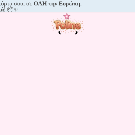
πόρτα σου, σε
ΟΛΗ την Ευρώπη
,
με
κά
! 📦✨
να
ια
,
ικά!