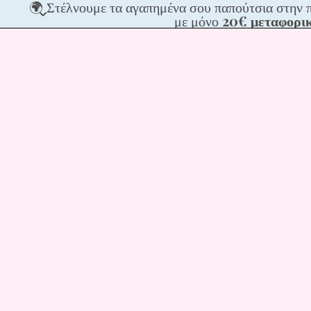
🌍
🌍 Στέλνουμε τα αγαπημένα σου παπούτσια στην 
Στέλνου
με μόνο
20€ μεταφορι
τα
αγαπημέ
σου
παπούτσ
στην
πόρτα
σου,
σε
ΟΛΗ
την
Ευρώπη
με
μόνο
20€
μεταφορ
📦
✨