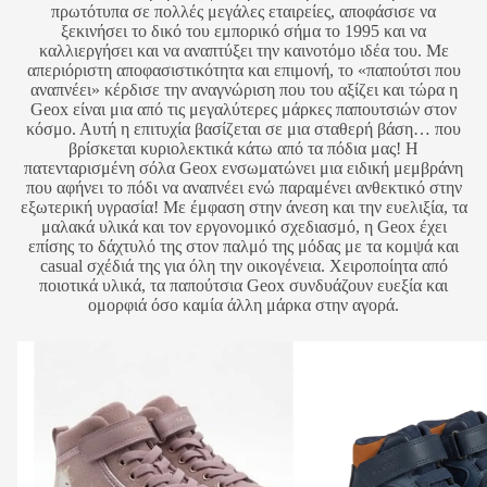
πρωτότυπα σε πολλές μεγάλες εταιρείες, αποφάσισε να
ξεκινήσει το δικό του εμπορικό σήμα το 1995 και να
καλλιεργήσει και να αναπτύξει την καινοτόμο ιδέα του. Με
απεριόριστη αποφασιστικότητα και επιμονή, το «παπούτσι που
αναπνέει» κέρδισε την αναγνώριση που του αξίζει και τώρα η
Geox είναι μια από τις μεγαλύτερες μάρκες παπουτσιών στον
κόσμο. Αυτή η επιτυχία βασίζεται σε μια σταθερή βάση… που
βρίσκεται κυριολεκτικά κάτω από τα πόδια μας! Η
πατενταρισμένη σόλα Geox ενσωματώνει μια ειδική μεμβράνη
που αφήνει το πόδι να αναπνέει ενώ παραμένει ανθεκτικό στην
εξωτερική υγρασία! Με έμφαση στην άνεση και την ευελιξία, τα
μαλακά υλικά και τον εργονομικό σχεδιασμό, η Geox έχει
επίσης το δάχτυλό της στον παλμό της μόδας με τα κομψά και
casual σχέδιά της για όλη την οικογένεια. Χειροποίητα από
ποιοτικά υλικά, τα παπούτσια Geox συνδυάζουν ευεξία και
ομορφιά όσο καμία άλλη μάρκα στην αγορά.