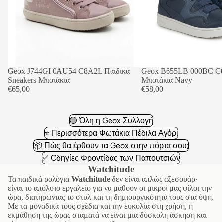
Geox J744GI 0AU54 C8A2L Παιδικά
Geox B655LB 000BC C0
Sneakers Μποτάκια
Μποτάκια Navy
€65,00
€58,00
🟢 Όλη η Geox Συλλογή
⭐ Περισσότερα Φωτάκια Πέδιλα Αγόρι
📦 Πώς θα έρθουν τα Geox στην πόρτα σου;
✅ Οδηγίες Φροντίδας των Παπουτσιών
Watchitude
Τα παιδικά ρολόγια
Watchitude
δεν είναι απλώς αξεσουάρ·
είναι το απόλυτο εργαλείο για να μάθουν οι μικροί μας φίλοι την
ώρα, διατηρώντας το στυλ και τη δημιουργικότητά τους στα ύψη.
Με τα μοναδικά τους σχέδια και την ευκολία στη χρήση, η
εκμάθηση της ώρας σταματά να είναι μια δύσκολη άσκηση και