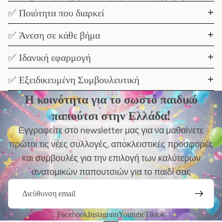
✅ Ποιότητα που διαρκεί
✅ Άνεση σε κάθε βήμα
✅ Ιδανική εφαρμογή
✅ Εξειδικευμένη Συμβουλευτική
Η κοινότητα για το σωστό παιδικό
παπούτσι στην Ελλάδα!
Εγγραφείτε στο newsletter μας για να μαθαίνετε
πρώτοι τις νέες συλλογές, αποκλειστικές προσφορές
και συμβουλές για την επιλογή των καλύτερων
ανατομικών παπουτσιών για το παιδί σας
Email
Facebook
Instagram
Youtube
Tiktok