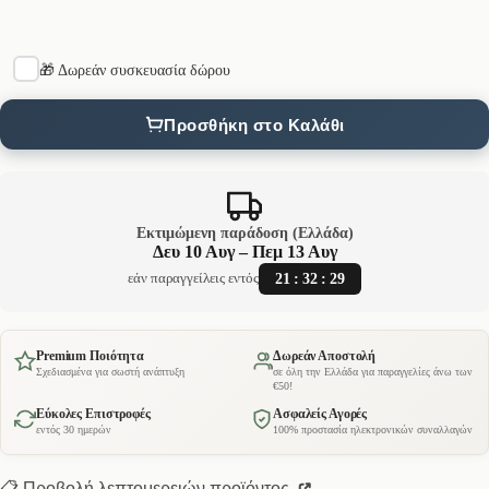
🎁 Δωρεάν συσκευασία δώρου
Προσθήκη στο Καλάθι
Εκτιμώμενη παράδοση (Ελλάδα)
Δευ 10 Αυγ – Πεμ 13 Αυγ
21
:
32
:
28
εάν παραγγείλεις εντός
Premium Ποιότητα
Δωρεάν Αποστολή
Σχεδιασμένα για σωστή ανάπτυξη
σε όλη την Ελλάδα για παραγγελίες άνω των
€50!
Εύκολες Επιστροφές
Ασφαλείς Αγορές
εντός 30 ημερών
100% προστασία ηλεκτρονικών συναλλαγών
📋 Προβολή λεπτομερειών προϊόντος