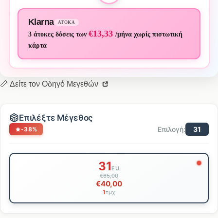
Klarna
ΆΤΟΚΑ
€13,33
3 άτοκες δόσεις των
/μήνα χωρίς πιστωτική
κάρτα
📏 Δείτε τον Οδηγό Μεγεθών
Επιλέξτε Μέγεθος
Επιλογή:
31
-38%
Επιλογή
31
μεγέθους
EU
€65,00
€40,00
1
τμχ