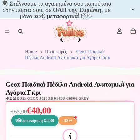
🌍
🌍 Στέλνουμε τα αγαπημένα σου παπούτσια
Στέλνουμε
στην πόρτα σου, σε
ΟΛΗ την Ευρώπη
, με
τα
μόνο
20€ μεταφορικά
! 📦✨
αγαπημένα
σου
παπούτσια
στην
πόρτα
σου,
Home
Προσφορές
Geox Παιδικά
σε
Πέδιλα Android Ανατομικά για Αγόρια Γκρι
ΟΛΗ
την
Ευρώπη,
με
Geox Παιδικά Πέδιλα Android Ανατομικά για
μόνο
Αγόρια Γκρι
20€
ΚΩΔΙΚΌΣ: GEOX J020QB 014BU C0666 GREY
μεταφορικά!
📦
€40,00
€65,00
✨
-38%
Εξοικονόμηση €25,00
ή