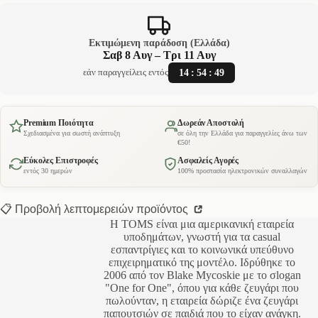
Εκτιμώμενη παράδοση (Ελλάδα)
Σαβ 8 Αυγ – Τρι 11 Αυγ
14
:
54
:
49
εάν παραγγείλεις εντός
Premium Ποιότητα
Δωρεάν Αποστολή
Σχεδιασμένα για σωστή ανάπτυξη
σε όλη την Ελλάδα για παραγγελίες άνω των
€50!
Εύκολες Επιστροφές
Ασφαλείς Αγορές
εντός 30 ημερών
100% προστασία ηλεκτρονικών συναλλαγών
📋 Προβολή λεπτομερειών προϊόντος
Η TOMS είναι μια αμερικανική εταιρεία
υποδημάτων, γνωστή για τα casual
εσπαντρίγιες και το κοινωνικά υπεύθυνο
επιχειρηματικό της μοντέλο. Ιδρύθηκε το
2006 από τον Blake Mycoskie με το σlogan
"One for One", όπου για κάθε ζευγάρι που
πωλούνταν, η εταιρεία δώριζε ένα ζευγάρι
παπουτσιών σε παιδιά που το είχαν ανάγκη.