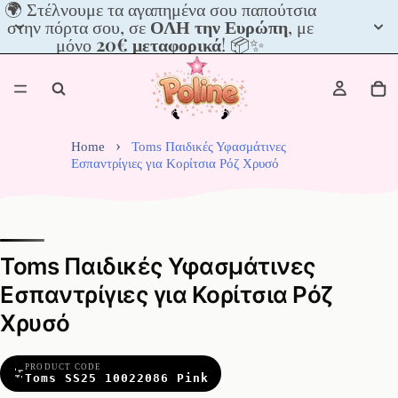
🌍
🌍 Στέλνουμε τα αγαπημένα σου παπούτσια
Στέλνουμε
στην πόρτα σου, σε
ΟΛΗ την Ευρώπη
, με
τα
μόνο
20€ μεταφορικά
! 📦✨
αγαπημένα
σου
παπούτσια
στην
πόρτα
σου,
Home
Toms Παιδικές Υφασμάτινες
σε
Εσπαντρίγιες για Κορίτσια Ρόζ Χρυσό
ΟΛΗ
την
Ευρώπη,
με
μόνο
Toms Παιδικές Υφασμάτινες
20€
μεταφορικά!
Εσπαντρίγιες για Κορίτσια Ρόζ
📦
Χρυσό
✨
PRODUCT CODE
Toms SS25 10022086 Pink