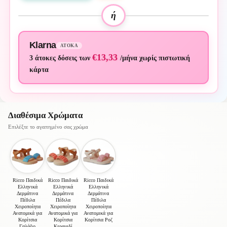
ή
Klarna
ΆΤΟΚΑ
€13,33
3 άτοκες δόσεις των
/μήνα χωρίς πιστωτική
κάρτα
Διαθέσιμα Χρώματα
Επιλέξτε το αγαπημένο σας χρώμα
Ricco Παιδικά
Ricco Παιδικά
Ricco Παιδικά
Ελληνικά
Ελληνικά
Ελληνικά
Δερμάτινα
Δερμάτινα
Δερμάτινα
Πέδιλα
Πέδιλα
Πέδιλα
Χειροποίητα
Χειροποίητα
Χειροποίητα
Ανατομικά για
Ανατομικά για
Ανατομικά για
Κορίτσια
Κορίτσια
Κορίτσια Ροζ
Γαλάζιο
Κεραμιδί