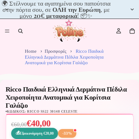
🌍
🌍 Στέλνουμε τα αγαπημένα σου παπούτσια
Στέλνουμε
στην πόρτα σου, σε
ΟΛΗ την Ευρώπη
, με
τα
μόνο
20€ μεταφορικά
! 📦✨
αγαπημένα
σου
παπούτσια
στην
πόρτα
σου,
Home
Προσφορές
Ricco Παιδικά
σε
Ελληνικά Δερμάτινα Πέδιλα Χειροποίητα
Ανατομικά για Κορίτσια Γαλάζιο
ΟΛΗ
την
Ευρώπη,
με
Ricco Παιδικά Ελληνικά Δερμάτινα Πέδιλα
μόνο
20€
Χειροποίητα Ανατομικά για Κορίτσια
μεταφορικά!
Γαλάζιο
📦
ΚΩΔΙΚΌΣ: RICCO SS22 30148 CELESTE
✨
€40,00
€60,00
-33%
Εξοικονόμηση €20,00