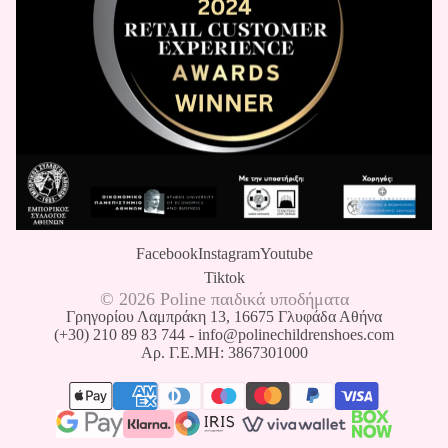
Facebook
Instagram
Youtube
Follow
Tiktok
us
© 2026
Poline παιδικά υποδήματα
Γρηγορίου Λαμπράκη 13, 16675 Γλυφάδα Αθήνα
(+30) 210 89 83 744
-
info@polinechildrenshoes.com
Αρ. Γ.Ε.ΜΗ: 3867301000