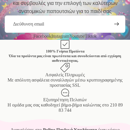
και συμβουλές για την επιλογή των καλύτερων
ανατομικών παπουτσιών για το παιδί σας
Email
Facebook
Instagram
Youtube
Tiktok
100% Γνήσια Προϊόντα
Όλα τα προϊόντα μας είναι πρωτότυπα και συνοδεύονται από εγγύηση
αυθεντικότητας.
Ασφαλείς Πληρωμές
Mε απόλυτη ασφάλεια συναλλαγών μέσω κρυπτογραφημένης
προστασίας SSL
Εξυπηρέτηση Πελατών
Η ομάδα μας σας καθοδηγεί βήμα-βήμα καλώντας στο
210 89
83 744
Ανακαλύψτε στο
Poline Παιδικά Υποδήματα
έναν κόσμο