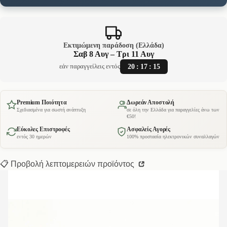
Εκτιμώμενη παράδοση (Ελλάδα)
Σαβ 8 Αυγ – Τρι 11 Αυγ
20
:
17
:
14
εάν παραγγείλεις εντός
Premium Ποιότητα
Δωρεάν Αποστολή
Σχεδιασμένα για σωστή ανάπτυξη
σε όλη την Ελλάδα για παραγγελίες άνω των
€50!
Εύκολες Επιστροφές
Ασφαλείς Αγορές
εντός 30 ημερών
100% προστασία ηλεκτρονικών συναλλαγών
📋 Προβολή λεπτομερειών προϊόντος