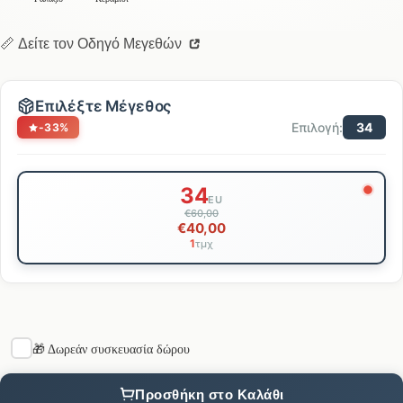
📏 Δείτε τον Οδηγό Μεγεθών
Επιλέξτε Μέγεθος
Επιλογή:
34
-33%
Επιλογή
34
μεγέθους
EU
€60,00
€40,00
1
τμχ
🎁 Δωρεάν συσκευασία δώρου
Προσθήκη στο Καλάθι