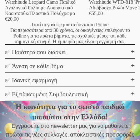
Watchitude Leopard Camo Παιδικό
Watchitude WTD-818 Ψη
Αναλογικό Ρολόι με Λουράκι από
Αδιάβροχο Ρολόι Move 2
Καουτσούκ/Πλαστικό Πολύχρωμο
€55,00
€20,00
Γιατί οι γονείς εμπιστεύονται το Poline
Για περισσότερα από 30 χρόνια, οι οικογένειες επιλέγουν το
Poline για τα πρώτα βήματα, τις σχολικές μέρες και κάθε
σημαντική στιγμή. Η εμπειρία μας είναι η εγγύησή σας.
✅ Ποιότητα που διαρκεί
✅ Άνεση σε κάθε βήμα
✅ Ιδανική εφαρμογή
✅ Εξειδικευμένη Συμβουλευτική
Η κοινότητα για το σωστό παιδικό
παπούτσι στην Ελλάδα!
Εγγραφείτε στο newsletter μας για να μαθαίνετε
πρώτοι τις νέες συλλογές, αποκλειστικές προσφορές