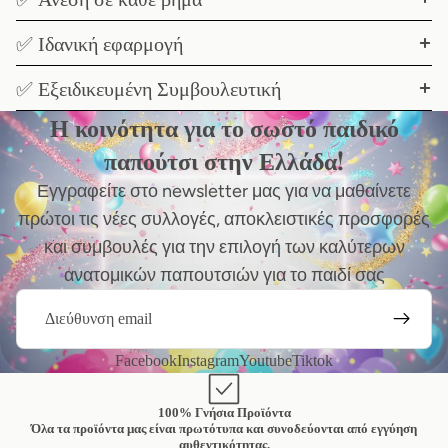
✅ Ιδανική εφαρμογή
✅ Εξειδικευμένη Συμβουλευτική
Η κοινότητα για το σωστό παιδικό
παπούτσι στην Ελλάδα!
Εγγραφείτε στο newsletter μας για να μαθαίνετε
πρώτοι τις νέες συλλογές, αποκλειστικές προσφορές
και συμβουλές για την επιλογή των καλύτερων
ανατομικών παπουτσιών για το παιδί σας
Email
Facebook
Instagram
Youtube
Tiktok
100% Γνήσια Προϊόντα
Όλα τα προϊόντα μας είναι πρωτότυπα και συνοδεύονται από εγγύηση
αυθεντικότητας.