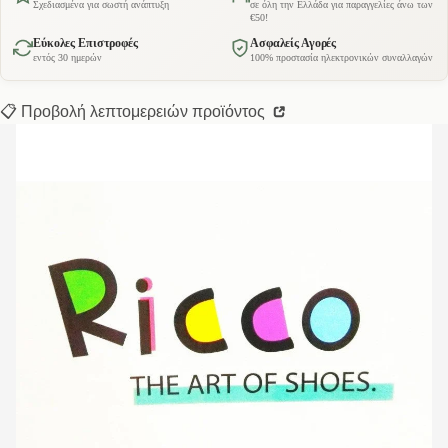
Σχεδιασμένα για σωστή ανάπτυξη
σε όλη την Ελλάδα για παραγγελίες άνω των
€50!
Εύκολες Επιστροφές
Ασφαλείς Αγορές
εντός 30 ημερών
100% προστασία ηλεκτρονικών συναλλαγών
📋 Προβολή λεπτομερειών προϊόντος