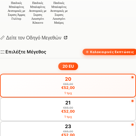
Παιδικές
Παιδικές
Παιδικές
Μπαλαρίνες
Μπαλαρίνες
Μπαλαρίνες
Ανατομικές με
Ανατομικές με
Ανατομικές με
Σκρατς Άμμος
Σκρατς
Σκρατς
Γκλίτερ
Λουστρίνι
Λουστρίνι
Κόκκινο
Μαύρες
📏 Δείτε τον Οδηγό Μεγεθών
Επιλέξτε Μέγεθος
☀️ Καλοκαιρινές Εκπτώσεις
20 EU
Επιλογή
20
μεγέθους
€65,00
€52,00
1 τμχ
21
€65,00
€52,00
1 τμχ
23
€65,00
€52,00