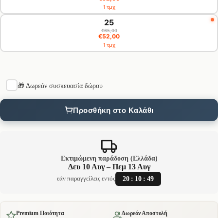
1 τμχ
25
€65,00
€52,00
1 τμχ
🎁 Δωρεάν συσκευασία δώρου
Προσθήκη στο Καλάθι
Εκτιμώμενη παράδοση (Ελλάδα)
Δευ 10 Αυγ – Πεμ 13 Αυγ
20
:
10
:
48
εάν παραγγείλεις εντός
Premium Ποιότητα
Δωρεάν Αποστολή