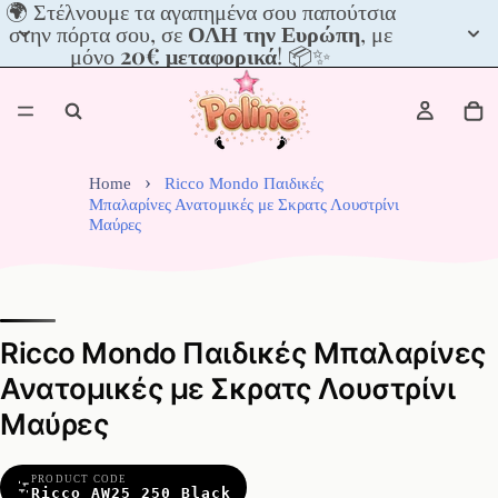
🌍
🌍 Στέλνουμε τα αγαπημένα σου παπούτσια
Στέλνουμε
στην πόρτα σου, σε
ΟΛΗ την Ευρώπη
, με
τα
μόνο
20€ μεταφορικά
! 📦✨
αγαπημένα
σου
παπούτσια
στην
πόρτα
σου,
Home
Ricco Mondo Παιδικές
σε
Μπαλαρίνες Ανατομικές με Σκρατς Λουστρίνι
Μαύρες
ΟΛΗ
την
Ευρώπη,
με
μόνο
20€
Ricco Mondo Παιδικές Μπαλαρίνες
μεταφορικά!
Ανατομικές με Σκρατς Λουστρίνι
📦
✨
Μαύρες
PRODUCT CODE
Ricco AW25 250 Black