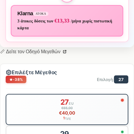
Klarna
ΆΤΟΚΑ
€13,33
3 άτοκες δόσεις των
/μήνα χωρίς πιστωτική
κάρτα
📏 Δείτε τον Οδηγό Μεγεθών
Επιλέξτε Μέγεθος
Επιλογή:
27
-38%
Επιλογή
27
μεγέθους
EU
€65,00
€40,00
1
τμχ
29