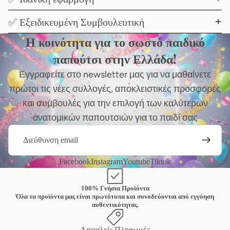
✅ Εξειδικευμένη Συμβουλευτική
Η κοινότητα για το σωστό παιδικό
παπούτσι στην Ελλάδα!
Εγγραφείτε στο newsletter μας για να μαθαίνετε
πρώτοι τις νέες συλλογές, αποκλειστικές προσφορές
και συμβουλές για την επιλογή των καλύτερων
ανατομικών παπουτσιών για το παιδί σας
Email
Facebook
Instagram
Youtube
Tiktok
100% Γνήσια Προϊόντα
Όλα τα προϊόντα μας είναι πρωτότυπα και συνοδεύονται από εγγύηση
αυθεντικότητας.
Ασφαλείς Πληρωμές