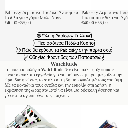
Έκπτωση
Pablosky Δερμάτινο Παιδικό Ανατομικό
Έκπτωση
Pablosky Δερμάτινο Παι
Πέδιλο για Αγόρια Μπλε Navy
Παπουτσοπέδιλο για Αγ
Τιμή έκπτωσης
Κανονική τιμή
Τιμή έκπτωσης
Κανονική τιμή
€40,00
€55,00
€40,00
€55,00
🟢 Όλη η Pablosky Συλλογή
⭐ Περισσότερα Πέδιλα Κορίτσι
📦 Πώς θα έρθουν τα Pablosky στην πόρτα σου;
✅ Οδηγίες Φροντίδας των Παπουτσιών
Watchitude
Τα παιδικά ρολόγια
Watchitude
δεν είναι απλώς αξεσουάρ·
είναι το απόλυτο εργαλείο για να μάθουν οι μικροί μας φίλοι την
ώρα, διατηρώντας το στυλ και τη δημιουργικότητά τους στα ύψη.
Με τα μοναδικά τους σχέδια και την ευκολία στη χρήση, η
εκμάθηση της ώρας σταματά να είναι μια δύσκολη άσκηση και
γίνεται το αγαπημένο τους παιχνίδι.