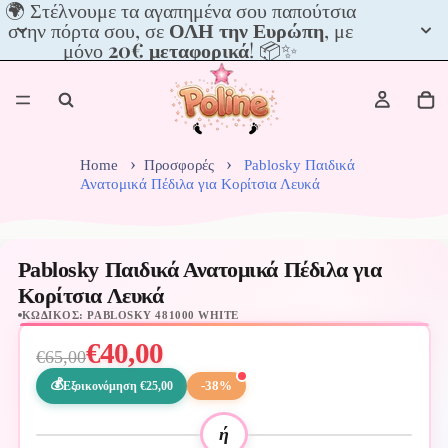
🌍
🌍 Στέλνουμε τα αγαπημένα σου παπούτσια
Στέλνουμε
στην πόρτα σου, σε
ΟΛΗ την Ευρώπη
, με
τα
μόνο
20€ μεταφορικά
! 📦✨
αγαπημένα
σου
παπούτσια
στην
πόρτα
σου,
Home
Προσφορές
Pablosky Παιδικά
σε
Ανατομικά Πέδιλα για Κορίτσια Λευκά
ΟΛΗ
την
Ευρώπη,
με
Pablosky Παιδικά Ανατομικά Πέδιλα για
μόνο
Κορίτσια Λευκά
20€
ΚΩΔΙΚΌΣ: PABLOSKY 481000 WHITE
μεταφορικά!
📦
€40,00
€65,00
✨
-38%
Εξοικονόμηση €25,00
ή