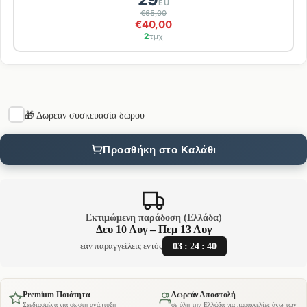
EU
€65,00
€40,00
2
τμχ
🎁 Δωρεάν συσκευασία δώρου
Προσθήκη στο Καλάθι
Εκτιμώμενη παράδοση (Ελλάδα)
Δευ 10 Αυγ – Πεμ 13 Αυγ
03
:
24
:
40
εάν παραγγείλεις εντός
Premium Ποιότητα
Δωρεάν Αποστολή
Σχεδιασμένα για σωστή ανάπτυξη
σε όλη την Ελλάδα για παραγγελίες άνω των