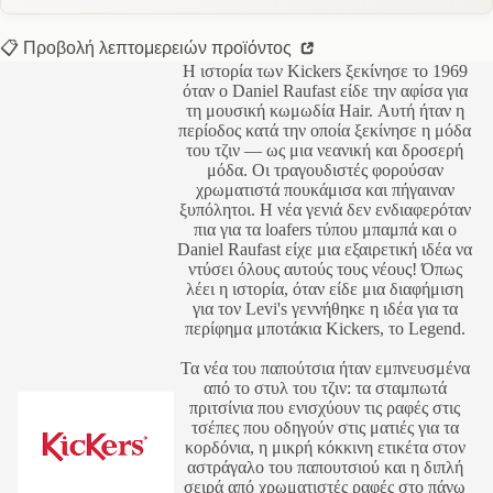
📋 Προβολή λεπτομερειών προϊόντος
Η ιστορία των Kickers ξεκίνησε το 1969
όταν ο Daniel Raufast είδε την αφίσα για
τη μουσική κωμωδία Hair. Αυτή ήταν η
περίοδος κατά την οποία ξεκίνησε η μόδα
του τζιν — ως μια νεανική και δροσερή
μόδα. Οι τραγουδιστές φορούσαν
χρωματιστά πουκάμισα και πήγαιναν
ξυπόλητοι. Η νέα γενιά δεν ενδιαφερόταν
πια για τα loafers τύπου μπαμπά και ο
Daniel Raufast είχε μια εξαιρετική ιδέα να
ντύσει όλους αυτούς τους νέους! Όπως
λέει η ιστορία, όταν είδε μια διαφήμιση
για τον Levi's γεννήθηκε η ιδέα για τα
περίφημα μποτάκια Kickers, το Legend.
Τα νέα του παπούτσια ήταν εμπνευσμένα
από το στυλ του τζιν: τα σταμπωτά
πριτσίνια που ενισχύουν τις ραφές στις
τσέπες που οδηγούν στις ματιές για τα
κορδόνια, η μικρή κόκκινη ετικέτα στον
αστράγαλο του παπουτσιού και η διπλή
σειρά από χρωματιστές ραφές στο πάνω