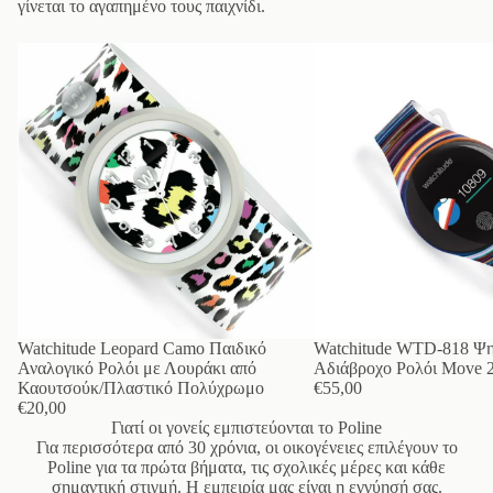
γίνεται το αγαπημένο τους παιχνίδι.
Watchitude Leopard Camo Παιδικό
Watchitude WTD-818 Ψη
Αναλογικό Ρολόι με Λουράκι από
Αδιάβροχο Ρολόι Move 2
Καουτσούκ/Πλαστικό Πολύχρωμο
€55,00
€20,00
Γιατί οι γονείς εμπιστεύονται το Poline
Για περισσότερα από 30 χρόνια, οι οικογένειες επιλέγουν το
Poline για τα πρώτα βήματα, τις σχολικές μέρες και κάθε
σημαντική στιγμή. Η εμπειρία μας είναι η εγγύησή σας.