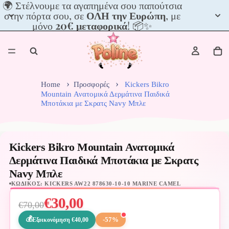
🌍
🌍 Στέλνουμε τα αγαπημένα σου παπούτσια
Στέλνουμε
στην πόρτα σου, σε
ΟΛΗ την Ευρώπη
, με
τα
μόνο
20€ μεταφορικά
! 📦✨
αγαπημένα
σου
παπούτσια
στην
πόρτα
σου,
Home
Προσφορές
Kickers Bikro
σε
Mountain Ανατομικά Δερμάτινα Παιδικά
Μποτάκια με Σκρατς Navy Μπλε
ΟΛΗ
την
Ευρώπη,
με
Kickers Bikro Mountain Ανατομικά
μόνο
20€
Δερμάτινα Παιδικά Μποτάκια με Σκρατς
μεταφορικά!
Navy Μπλε
📦
ΚΩΔΙΚΌΣ: KICKERS AW22 878630-10-10 MARINE CAMEL
✨
€30,00
€70,00
-57%
Εξοικονόμηση €40,00