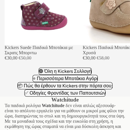
Έκπτωση
Kickers Suede Παιδικά Μποτάκια με
Έκπτωση
Kickers Παιδικά Μποτάκ
Σκρατς Μπορντω
Χρυσά
Τιμή έκπτωσης
Κανονική τιμή
Τιμή έκπτωσης
Κανονική τιμή
€30,00
€50,00
€30,00
€58,00
🟢 Όλη η Kickers Συλλογή
⭐ Περισσότερα Μποτάκια Αγόρι
📦 Πώς θα έρθουν τα Kickers στην πόρτα σου;
✅ Οδηγίες Φροντίδας των Παπουτσιών
Watchitude
Τα παιδικά ρολόγια
Watchitude
δεν είναι απλώς αξεσουάρ·
είναι το απόλυτο εργαλείο για να μάθουν οι μικροί μας φίλοι την
ώρα, διατηρώντας το στυλ και τη δημιουργικότητά τους στα ύψη.
Με τα μοναδικά τους σχέδια και την ευκολία στη χρήση, η
εκμάθηση της ώρας σταματά να είναι μια δύσκολη άσκηση και