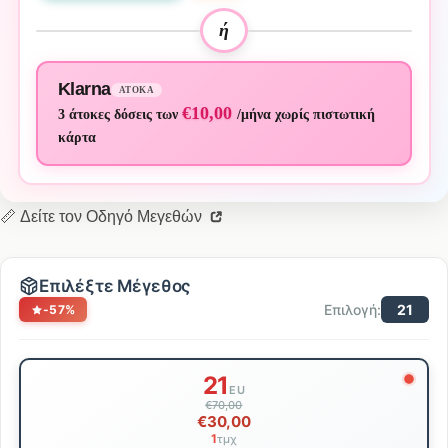
ή
Klarna
ΆΤΟΚΑ
€10,00
3 άτοκες δόσεις των
/μήνα χωρίς πιστωτική
κάρτα
📏 Δείτε τον Οδηγό Μεγεθών
Επιλέξτε Μέγεθος
Επιλογή:
21
-57%
Επιλογή
21
μεγέθους
EU
€70,00
€30,00
1
τμχ