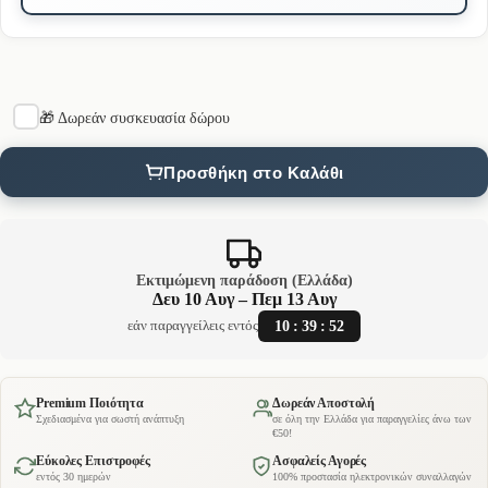
🎁 Δωρεάν συσκευασία δώρου
Προσθήκη στο Καλάθι
Εκτιμώμενη παράδοση (Ελλάδα)
Δευ 10 Αυγ – Πεμ 13 Αυγ
10
:
39
:
51
εάν παραγγείλεις εντός
Premium Ποιότητα
Δωρεάν Αποστολή
Σχεδιασμένα για σωστή ανάπτυξη
σε όλη την Ελλάδα για παραγγελίες άνω των
€50!
Εύκολες Επιστροφές
Ασφαλείς Αγορές
εντός 30 ημερών
100% προστασία ηλεκτρονικών συναλλαγών