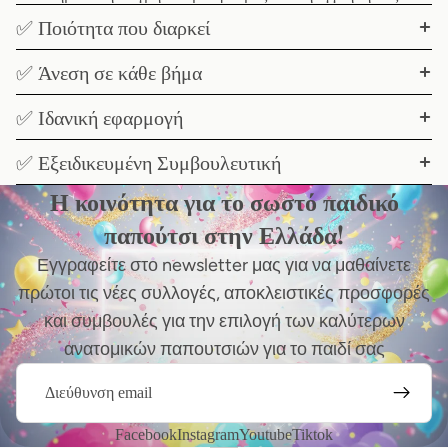
✅ Ποιότητα που διαρκεί
✅ Άνεση σε κάθε βήμα
✅ Ιδανική εφαρμογή
✅ Εξειδικευμένη Συμβουλευτική
Η κοινότητα για το σωστό παιδικό
παπούτσι στην Ελλάδα!
Εγγραφείτε στο newsletter μας για να μαθαίνετε
πρώτοι τις νέες συλλογές, αποκλειστικές προσφορές
και συμβουλές για την επιλογή των καλύτερων
ανατομικών παπουτσιών για το παιδί σας
Email
Facebook
Instagram
Youtube
Tiktok