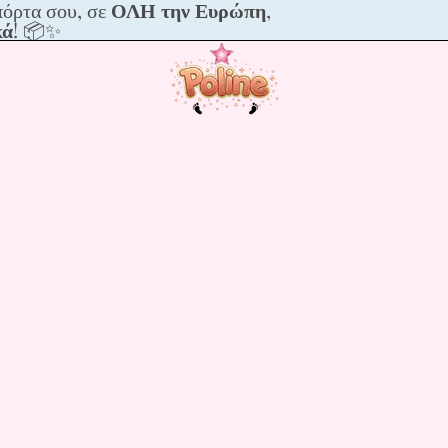
πόρτα σου, σε
ΟΛΗ την Ευρώπη
,
με
κά
! 📦✨
να
ια
,
ικά!