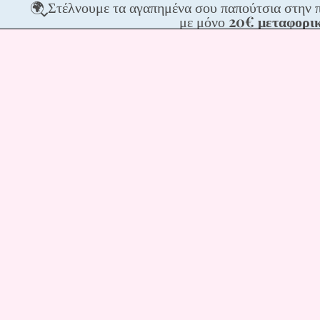
🌍
🌍 Στέλνουμε τα αγαπημένα σου παπούτσια στην 
Στέλνου
με μόνο
20€ μεταφορι
τα
αγαπημέ
σου
παπούτσ
στην
πόρτα
σου,
σε
ΟΛΗ
την
Ευρώπη
με
μόνο
20€
μεταφορ
📦
✨