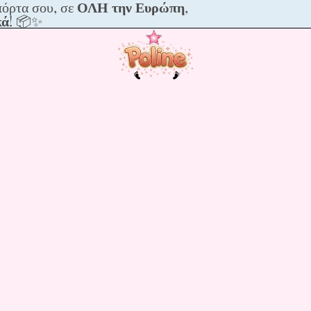
πόρτα σου, σε
ΟΛΗ την Ευρώπη
,
με
κά
! 📦✨
να
ια
,
ικά!