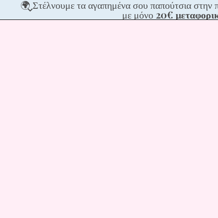
🌍
🌍 Στέλνουμε τα αγαπημένα σου παπούτσια στην 
Στέλνου
με μόνο
20€ μεταφορι
τα
αγαπημέ
σου
παπούτσ
στην
πόρτα
σου,
σε
ΟΛΗ
την
Ευρώπη
με
μόνο
20€
μεταφορ
📦
✨