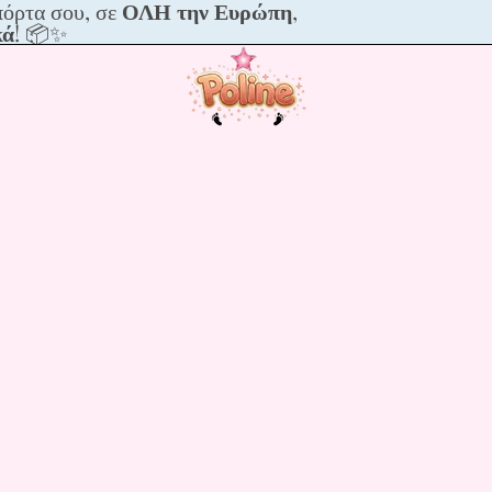
πόρτα σου, σε
ΟΛΗ την Ευρώπη
,
με
κά
! 📦✨
να
ια
,
ικά!