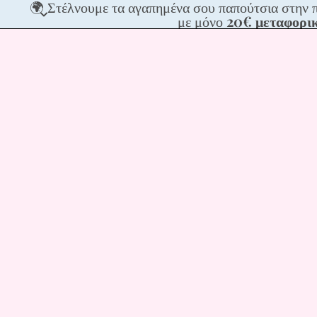
🌍
🌍 Στέλνουμε τα αγαπημένα σου παπούτσια στην 
Στέλνου
με μόνο
20€ μεταφορι
τα
αγαπημέ
σου
παπούτσ
στην
πόρτα
σου,
σε
ΟΛΗ
την
Ευρώπη
με
μόνο
20€
μεταφορ
📦
✨